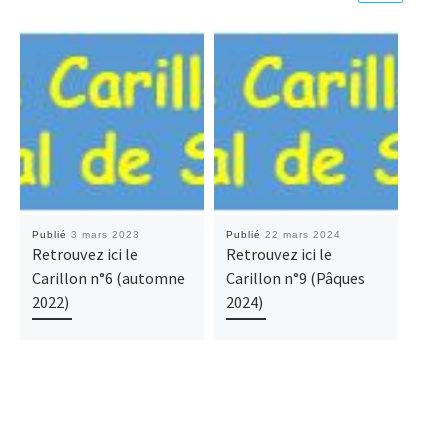
Publié
3 mars 2023
Publié
22 mars 2024
Publ
Retrouvez ici le
Retrouvez ici le
Retr
Carillon n°6 (automne
Carillon n°9 (Pâques
car
2022)
2024)
hive