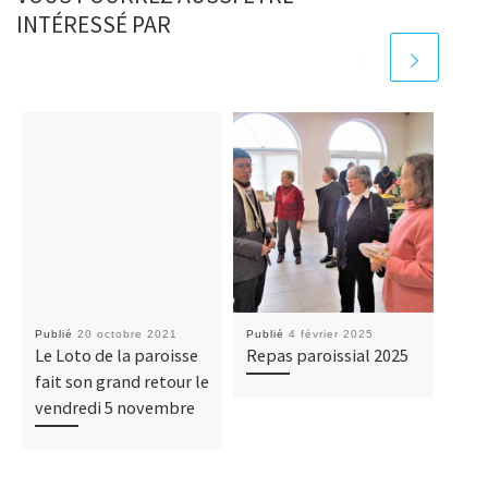
INTÉRESSÉ PAR
Publié
20 octobre 2021
Publié
4 février 2025
Publ
Le Loto de la paroisse
Repas paroissial 2025
Viv
fait son grand retour le
com
vendredi 5 novembre
avec
de l
de 