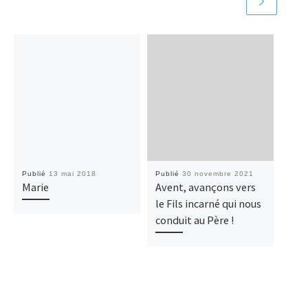
Publié
13 mai 2018
Publié
30 novembre 2021
Publ
Marie
Avent, avançons vers
Cou
le Fils incarné qui nous
Joi
conduit au Père !