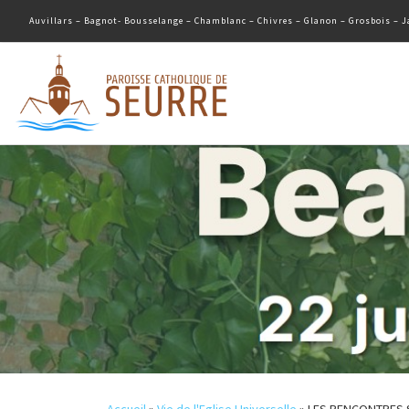
Auvillars – Bagnot- Bousselange – Chamblanc – Chivres – Glanon – Grosbois – Ja
Passer au contenu