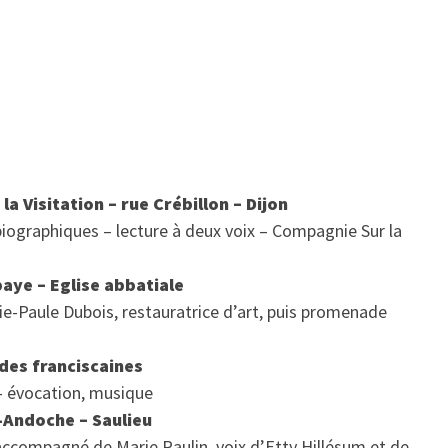
la Visitation – rue Crébillon – Dijon
biographiques – lecture à deux voix – Compagnie Sur la
baye – Eglise abbatiale
rie-Paule Dubois, restauratrice d’art, puis promenade
 des franciscaines
– évocation, musique
t-Andoche – Saulieu
 accompagné de Marie Raulin, voix d’Etty Hillésum et de