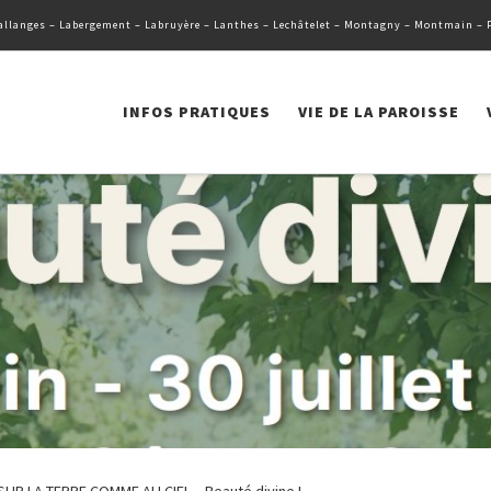
llanges – Labergement – Labruyère – Lanthes – Lechâtelet – Montagny – Montmain – Pag
INFOS PRATIQUES
VIE DE LA PAROISSE