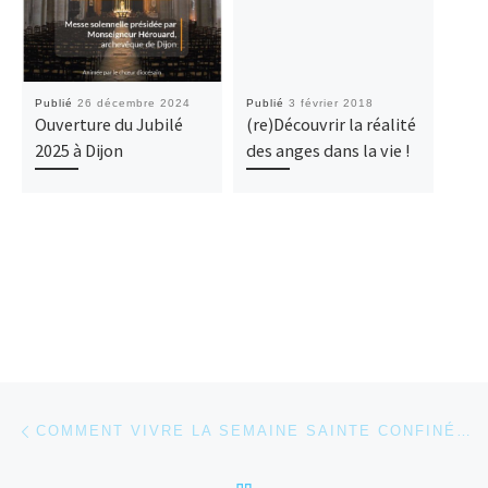
Publié
26 décembre 2024
Publié
3 février 2018
Publ
Ouverture du Jubilé
(re)Découvrir la réalité
Le P
2025 à Dijon
des anges dans la vie !
gra
d’Eg
ens
Parcourir les articles
Article précédent
COMMENT VIVRE LA SEMAINE SAINTE CONFINÉ À VOTRE DOMICILE
RETOUR À LA LISTE DES