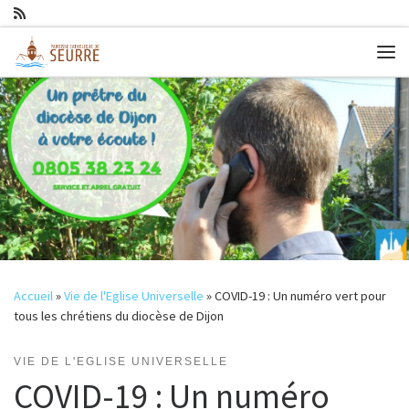
Passer au contenu
Me
Accueil
»
Vie de l'Eglise Universelle
»
COVID-19 : Un numéro vert pour
tous les chrétiens du diocèse de Dijon
VIE DE L'EGLISE UNIVERSELLE
COVID-19 : Un numéro