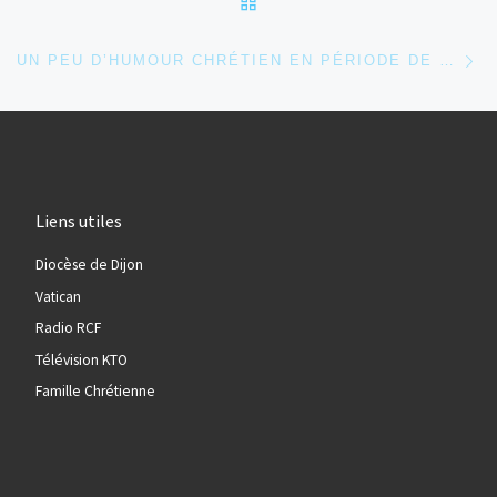
Ar
UN PEU D’HUMOUR CHRÉTIEN EN PÉRIODE DE CONFINEMENT…
Liens utiles
Diocèse de Dijon
Vatican
Radio RCF
Télévision KTO
Famille Chrétienne