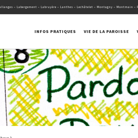
llanges – Labergement – Labruyère – Lanthes – Lechâtelet – Montagny – Montmain – Pag
INFOS PRATIQUES
VIE DE LA PAROISSE