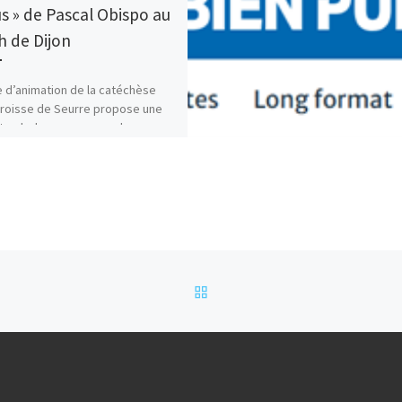
us » de Pascal Obispo au
h de Dijon
e d’animation de la catéchèse
aroisse de Seurre propose une
tombola pour gagner des
d’une valeur unitaire de […]
RETOUR À LA LISTE DES