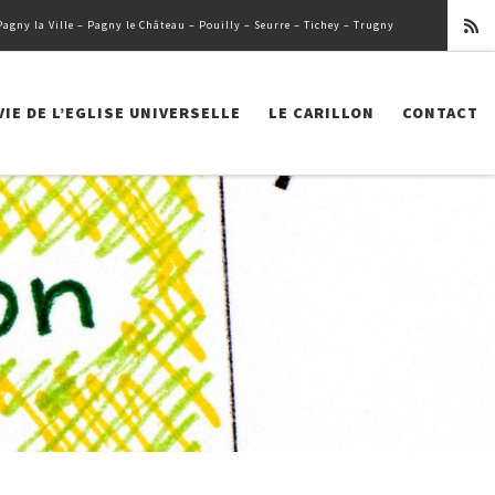
ny la Ville – Pagny le Château – Pouilly – Seurre – Tichey – Trugny
VIE DE L’EGLISE UNIVERSELLE
LE CARILLON
CONTACT