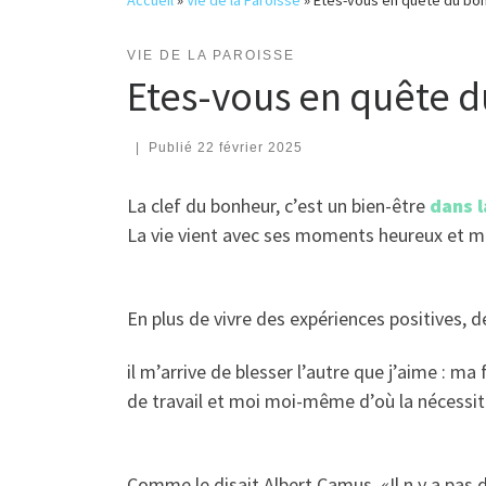
Accueil
»
Vie de la Paroisse
»
Etes-vous en quête du bon
VIE DE LA PAROISSE
Etes-vous en quête d
|
Publié
22 février 2025
La clef du bonheur, c’est un bien-être
dans l
La vie vient avec ses moments heureux et mal
En plus de vivre des expériences positives, 
il m’arrive de blesser l’autre que j’aime : 
de travail et moi moi-même d’où la nécessi
Comme le disait Albert Camus, «Il n y a pas d