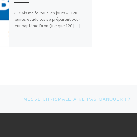
« Je vis ma foi tous les jours » : 120
jeunes et adultes se préparent pour
leur baptême Dijon Quelque 120 […]
Ar
 ARTICLES
MESSE CHRISMALE À NE PAS MANQUER !