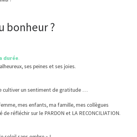
heur ?
u bonheur ?
a durée
.
heureux, ses peines et ses joies.
de cultiver un sentiment de gratitude …
ma femme, mes enfants, ma famille, mes collègues
té de réfléchir sur le PARDON et LA RECONCILIATION.
e soleil sans ombre » !