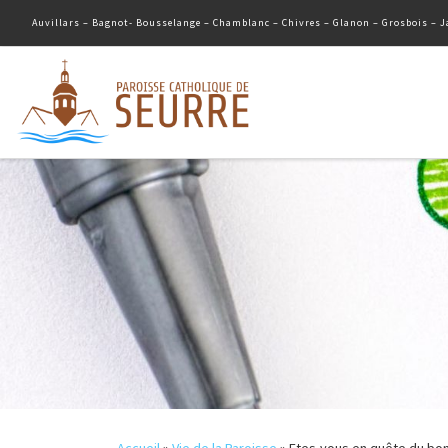
Auvillars – Bagnot- Bousselange – Chamblanc – Chivres – Glanon – Grosbois – Ja
Passer au contenu