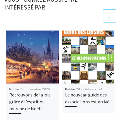
INTÉRESSÉ PAR
Publié
26 novembre 2020
Publié
20 octobre 2021
Publ
Retrouvons de la joie
Le nouveau guide des
Un 
grâce à l’esprit du
associations est arrivé
hom
marché de Noël !
volo
mag
de 