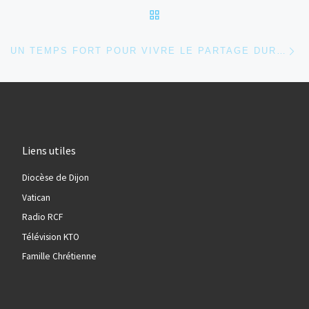
RETOUR À LA LISTE DES
Ar
UN TEMPS FORT POUR VIVRE LE PARTAGE DURANT CE CARÊME 2025
Liens utiles
Diocèse de Dijon
Vatican
Radio RCF
Télévision KTO
Famille Chrétienne