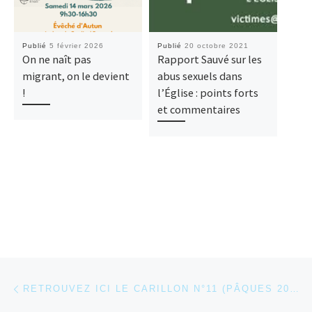
Publié
5 février 2026
Publié
20 octobre 2021
Publ
On ne naît pas
Rapport Sauvé sur les
Pou
migrant, on le devient
abus sexuels dans
202
!
l’Église : points forts
la c
et commentaires
2025
Parcourir les articles
Article précédent
RETROUVEZ ICI LE CARILLON N°11 (PÂQUES 2025)