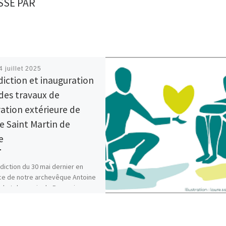
SSÉ PAR
4 juillet 2025
iction et inauguration
 des travaux de
ation extérieure de
se Saint Martin de
e
diction du 30 mai dernier en
e de notre archevêque Antoine
d et des amis de Beauraing,
e belge jumelée avec […]