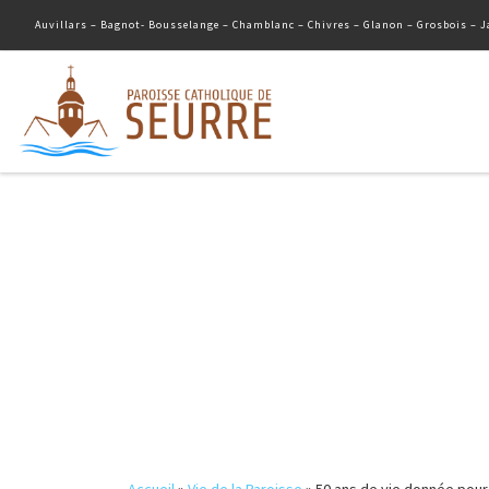
Auvillars – Bagnot- Bousselange – Chamblanc – Chivres – Glanon – Grosbois – Ja
Passer au contenu