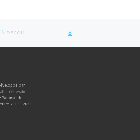
RETOUR À LA LISTE DES
UNE APPLICATION FRANÇAISE POUR SMARTPHONE À DÉCOUVRIR !
éveloppé par
athan Chevalier
 Paroisse de
eurre 2017 – 2023