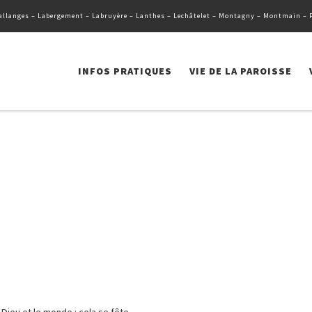
llanges – Labergement – Labruyère – Lanthes – Lechâtelet – Montagny – Montmain – Pag
INFOS PRATIQUES
VIE DE LA PAROISSE