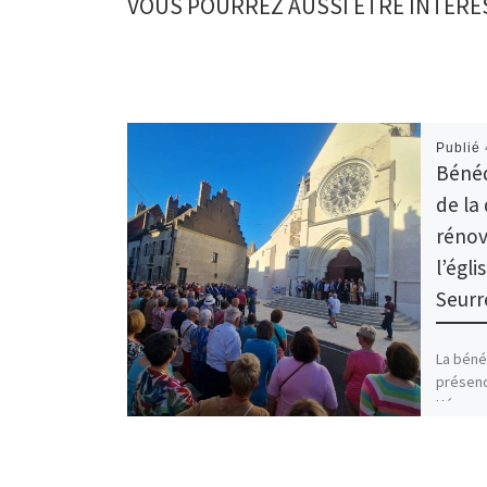
VOUS POURREZ AUSSI ÊTRE INTÉRE
Publié
Bénéd
de la
rénov
l’égli
Seurr
La béné
présenc
Hérouar
commun