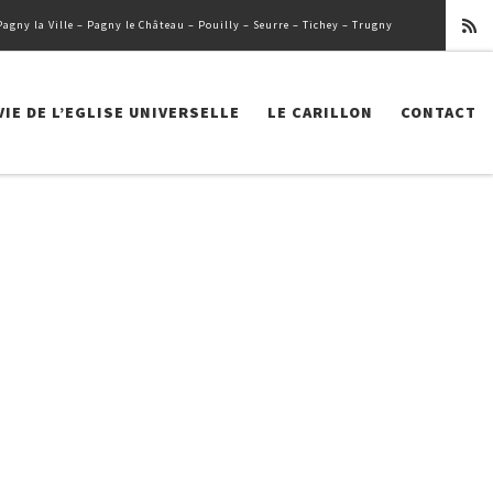
ny la Ville – Pagny le Château – Pouilly – Seurre – Tichey – Trugny
VIE DE L’EGLISE UNIVERSELLE
LE CARILLON
CONTACT