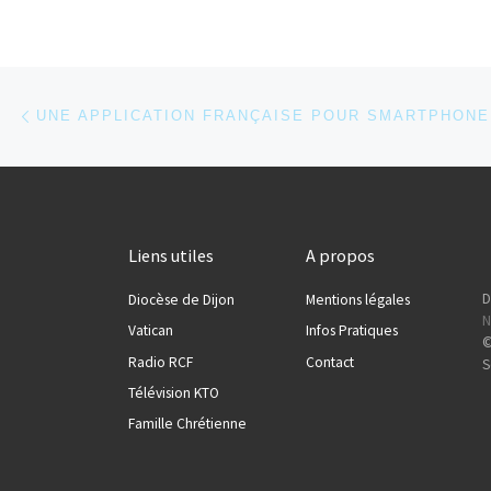
Parcourir les articles
Article précédent
Liens utiles
A propos
D
Diocèse de Dijon
Mentions légales
N
Vatican
Infos Pratiques
©
Radio RCF
Contact
S
Télévision KTO
Famille Chrétienne