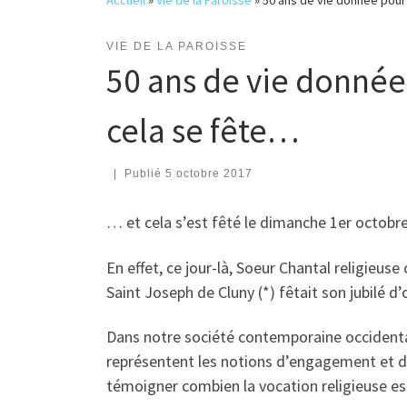
Accueil
»
Vie de la Paroisse
»
50 ans de vie donnée pour
VIE DE LA PAROISSE
50 ans de vie donnée
cela se fête…
|
Publié
5 octobre 2017
… et cela s’est fêté le dimanche 1er octobre
En effet, ce jour-là, Soeur Chantal religieu
Saint Joseph de Cluny (*) fêtait son jubilé d’o
Dans notre société contemporaine occidental
représentent les notions d’engagement et de f
témoigner combien la vocation religieuse es