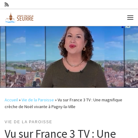
Passer au contenu
Me
Accueil
»
Vie de la Paroisse
»
Vu sur France 3 TV : Une magnifique
crèche de Noël vivante à Pagny-la-Ville
VIE DE LA PAROISSE
Vu sur France 3 TV : Une