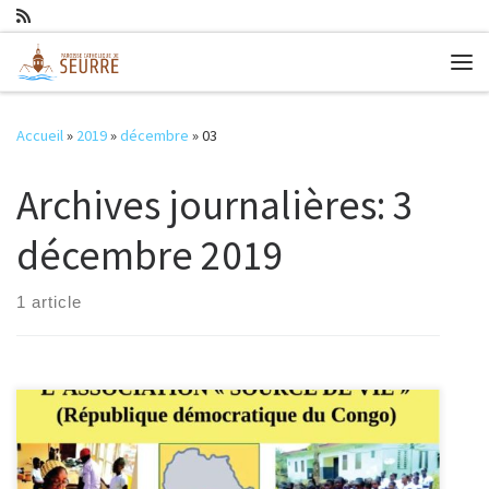
Passer au contenu
Me
Accueil
»
2019
»
décembre
»
03
Archives journalières:
3
décembre 2019
1 article